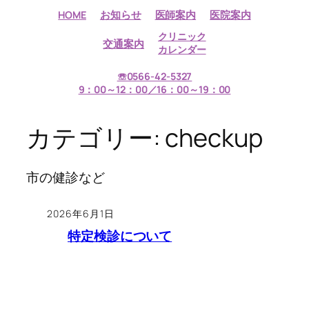
内
HOME
お知らせ
医師案内
医院案内
容
クリニック
交通案内
を
カレンダー
ス
☏0566-42-5327
キ
9：00～12：00／16：00～19：00
ッ
プ
カテゴリー:
checkup
市の健診など
2026年6月1日
特定検診について